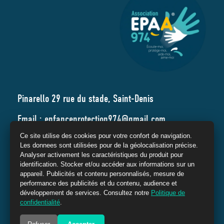
Pinarello 29 rue du stade, Saint-Denis
Email : enfanceprotection974@gmail.com
Ce site utilise des cookies pour votre confort de navigation.
Tél. : 02 62 66 73 09
Les donnees sont utilisées pour de la géolocalisation précise.
Analyser activement les caractéristiques du produit pour
identification. Stocker et/ou accéder aux informations sur un
appareil. Publicités et contenu personnalisés, mesure de
performance des publicités et du contenu, audience et
développement de services. Consultez notre
Politique de
confidentialité
.
(c) Association E.P.A.A. 974 – 2024 –
Politique de confidentialité
–