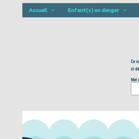
Accueil
Enfant(s) en danger
Ce c
ci-d
Mot 